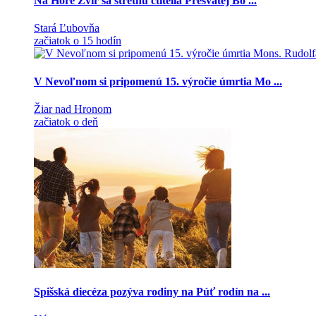
Na Hore Zvir sa stretnú ctitelia Presvätej Bo ...
Stará Ľubovňa
začiatok o 15 hodín
V Nevoľnom si pripomenú 15. výročie úmrtia Mo ...
Žiar nad Hronom
začiatok o deň
Spišská diecéza pozýva rodiny na Púť rodín na ...