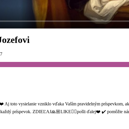
Jozefovi
57
❤️ Aj toto vysielanie vzniklo vďaka Vaším pravidelným príspevkom,
za každý príspevok. ZDIEĽAJ🙏🏼LIKE👍🏼pošli ďalej❤️ ✔️ pomôžte 