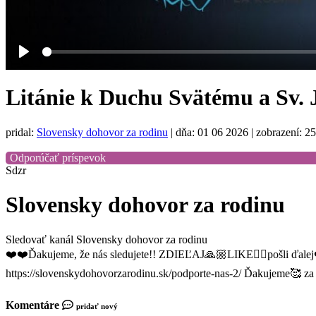
Play
Litánie k Duchu Svätému a Sv. 
pridal:
Slovensky dohovor za rodinu
|
dňa: 01 06 2026
| zobrazení: 2
Odporúčať príspevok
Sdzr
Slovensky dohovor za rodinu
Sledovať kanál Slovensky dohovor za rodinu
❤️❤️Ďakujeme, že nás sledujete!! ZDIEĽAJ🙏🏼LIKE👍🏼pošli ďalej
https://slovenskydohovorzarodinu.sk/podporte-nas-2/ Ďakujeme🥰 
Komentáre
pridať nový