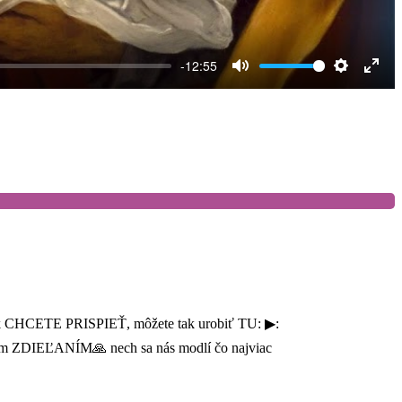
-12:55
Mute
Settings
Ente
full
 ak CHCETE PRISPIEŤ, môžete tak urobiť TU: ▶:
nám ZDIEĽANÍM🙏 nech sa nás modlí čo najviac