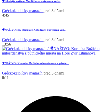
🎥 Sledujte naživo: Modlitba sv. ruženca a sv. l...
Gréckokatolícky magazín
pred 3 dňami
4:45
🎥NAŽIVO: Sv. liturgia z Katedrály Povýšenia vzn...
Gréckokatolícky magazín
pred 3 dňami
13:56
🎥NAŽIVO: Korunka Božieho milosrdenstva z pútnic...
Gréckokatolícky magazín
pred 3 dňami
8:11