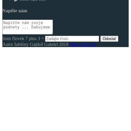
Napíšte nám
Som človek 7 plus 3 =
Odoslať
Autor šablóny Gajdoš Gabriel 2018
Hlas Cirkvi.sk