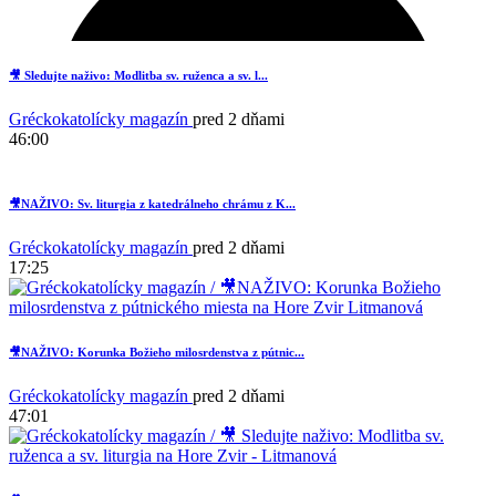
🎥 Sledujte naživo: Modlitba sv. ruženca a sv. l...
Gréckokatolícky magazín
pred 2 dňami
46:00
🎥NAŽIVO: Sv. liturgia z katedrálneho chrámu z K...
Gréckokatolícky magazín
pred 2 dňami
17:25
🎥NAŽIVO: Korunka Božieho milosrdenstva z pútnic...
2
Gréckokatolícky magazín
pred 2 dňami
47:01