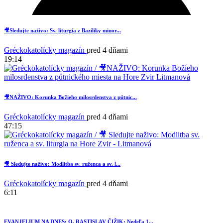
🎥Sledujte naživo: Sv. liturgia z Baziliky minor...
Gréckokatolícky magazín
pred 4 dňami
19:14
🎥NAŽIVO: Korunka Božieho milosrdenstva z pútnic...
Gréckokatolícky magazín
pred 4 dňami
47:15
2
🎥 Sledujte naživo: Modlitba sv. ruženca a sv. l...
Gréckokatolícky magazín
pred 4 dňami
6:11
EVANJELIUM NA DNES: O. RASTISLAV ČIŽIK: Nedeľa 1...