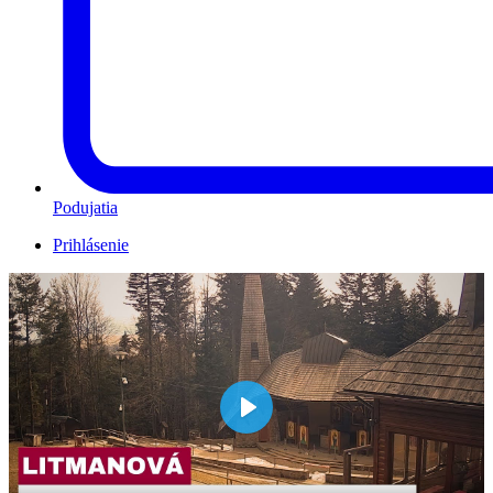
Podujatia
Prihlásenie
Play