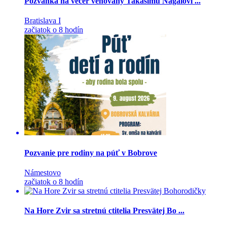
Pozvánka na večer venovaný Takašimu Nagaiovi ...
Bratislava I
začiatok o 8 hodín
Pozvanie pre rodiny na púť v Bobrove
Námestovo
začiatok o 8 hodín
Na Hore Zvir sa stretnú ctitelia Presvätej Bo ...