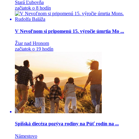
Stará Ľubovňa
začiatok o 8 hodín
V Nevoľnom si pripomenú 15. výročie úmrtia Mo ...
Žiar nad Hronom
začiatok o 19 hodín
Spišská diecéza pozýva rodiny na Púť rodín na ...
Námestovo