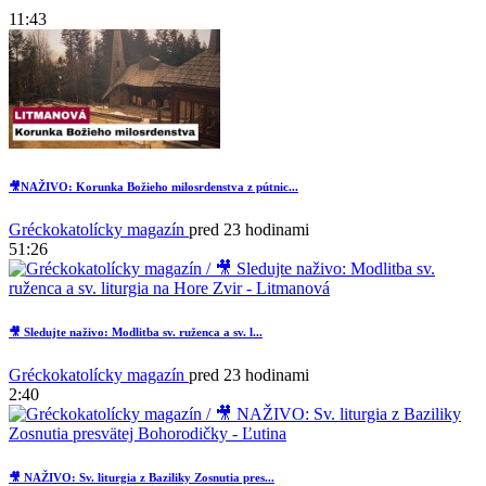
11:43
🎥NAŽIVO: Korunka Božieho milosrdenstva z pútnic...
Gréckokatolícky magazín
pred 23 hodinami
51:26
🎥 Sledujte naživo: Modlitba sv. ruženca a sv. l...
Gréckokatolícky magazín
pred 23 hodinami
2:40
🎥 NAŽIVO: Sv. liturgia z Baziliky Zosnutia pres...