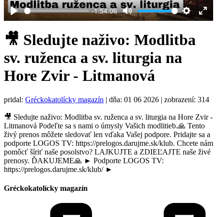
-1:54:06
Play
Mute
Settings
Ent
full
🎥 Sledujte naživo: Modlitba
sv. ruženca a sv. liturgia na
Hore Zvir - Litmanová
pridal:
Gréckokatolícky magazín
|
dňa: 01 06 2026
| zobrazení: 314
🎥 Sledujte naživo: Modlitba sv. ruženca a sv. liturgia na Hore Zvir -
Litmanová Podeľte sa s nami o úmysly Vašich modlitieb.🙏 Tento
živý prenos môžete sledovať len vďaka Vašej podpore. Pridajte sa a
podporte LOGOS TV: https://prelogos.darujme.sk/klub. Chcete nám
pomôcť šíriť naše posolstvo? LAJKUJTE a ZDIEĽAJTE naše živé
prenosy. ĎAKUJEME🙏 ► Podporte LOGOS TV:
https://prelogos.darujme.sk/klub/ ►
Gréckokatolícky magazín