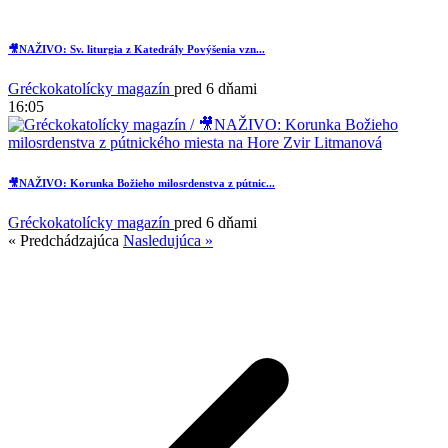
🎥NAŽIVO: Sv. liturgia z Katedrály Povýšenia vzn...
Gréckokatolícky magazín
pred 6 dňami
16:05
🎥NAŽIVO: Korunka Božieho milosrdenstva z pútnic...
Gréckokatolícky magazín
pred 6 dňami
« Predchádzajúca
Nasledujúca »