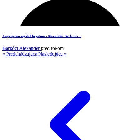
4
Zwycięstwo myśli Chrystusa - Alexander Barkoci -...
Barkóci Alexander
pred rokom
« Predchádzajúca
Nasledujúca »
2