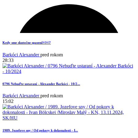
11
Kedy sme skutočne spasení￼￼?
Barkóci Alexander
pred rokom
28:33
0796 Nebuďte ustaraní - Alexander Barkóci - 10/2...
Barkóci Alexander
pred rokom
15:02
5
1989. Jozefove sny / Od pokory k dokonalosti - I...