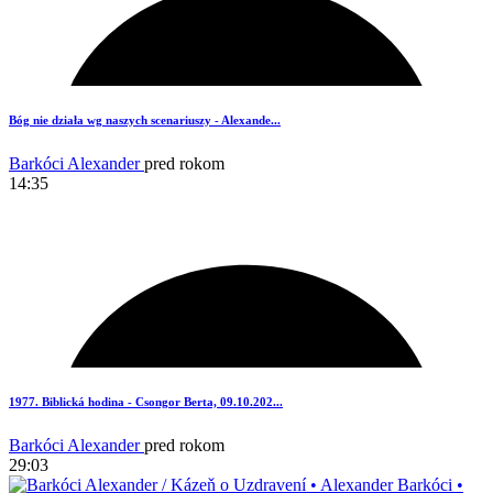
4
Bóg nie działa wg naszych scenariuszy - Alexande...
Barkóci Alexander
pred rokom
14:35
3
1977. Biblická hodina - Csongor Berta, 09.10.202...
Barkóci Alexander
pred rokom
29:03