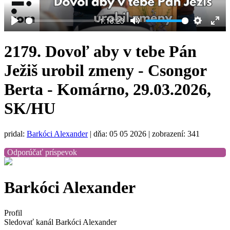
-1:18:23
Play
Mute
Settings
Ent
full
2179. Dovoľ aby v tebe Pán
Ježiš urobil zmeny - Csongor
Berta - Komárno, 29.03.2026,
SK/HU
pridal:
Barkóci Alexander
|
dňa: 05 05 2026
| zobrazení: 341
Odporúčať príspevok
Barkóci Alexander
Profil
Sledovať kanál Barkóci Alexander