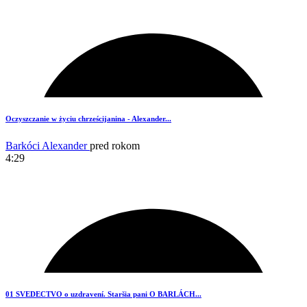
2
Oczyszczanie w życiu chrześcijanina - Alexander...
Barkóci Alexander
pred rokom
4:29
4
01 SVEDECTVO o uzdravení. Staršia pani O BARLÁCH...