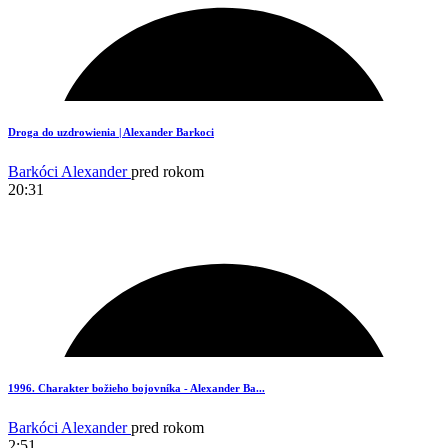
3
Droga do uzdrowienia | Alexander Barkoci
Barkóci Alexander
pred rokom
20:31
9
1996. Charakter božieho bojovníka - Alexander Ba...
Barkóci Alexander
pred rokom
2:51