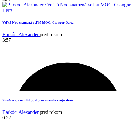
Veľká Noc znamená veľkú MOC. Csongor Berta
Barkóci Alexander
pred rokom
3:57
3
Zmeň svoje modlitby, aby sa zmenila tvoja situác...
Barkóci Alexander
pred rokom
0:22