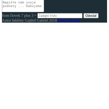
Som človek 7 plus 3 =
Odoslať
Autor šablóny Gajdoš Gabriel 2018
Hlas Cirkvi.sk