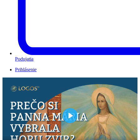
Podujatia
Prihlásenie
Play