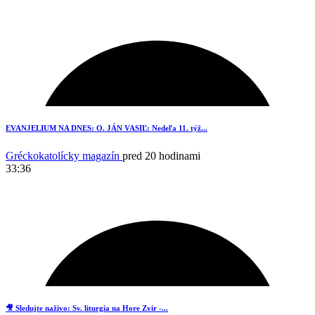
EVANJELIUM NA DNES: O. JÁN VASIĽ: Nedeľa 11. týž...
Gréckokatolícky magazín
pred 20 hodinami
33:36
1
🎥 Sledujte naživo: Sv. liturgia na Hore Zvir -...