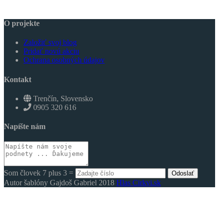
O projekte
Založiť svoj blog
Pridať novú akciu
Ochrana osobných údajov
Kontakt
Trenčín, Slovensko
0905 320 616
Napíšte nám
Som človek 7 plus 3 =
Odoslať
Autor šablóny Gajdoš Gabriel 2018
Hlas Cirkvi.sk