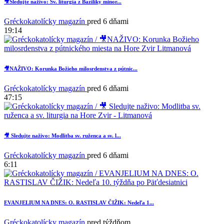
🎥Sledujte naživo: Sv. liturgia z Baziliky minor...
Gréckokatolícky magazín
pred 6 dňami
19:14
🎥NAŽIVO: Korunka Božieho milosrdenstva z pútnic...
Gréckokatolícky magazín
pred 6 dňami
47:15
2
🎥 Sledujte naživo: Modlitba sv. ruženca a sv. l...
Gréckokatolícky magazín
pred 6 dňami
6:11
EVANJELIUM NA DNES: O. RASTISLAV ČIŽIK: Nedeľa 1...
Gréckokatolícky magazín
pred týždňom