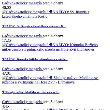
Gréckokatolícky magazín
pred 4 dňami
46:00
🎥NAŽIVO: Sv. liturgia z katedrálneho chrámu z K...
Gréckokatolícky magazín
pred 4 dňami
17:25
2
🎥NAŽIVO: Korunka Božieho milosrdenstva z pútnic...
Gréckokatolícky magazín
pred 4 dňami
47:01
🎥 Sledujte naživo: Modlitba sv. ruženca a sv. l...
Gréckokatolícky magazín
pred 5 dňami
4:45