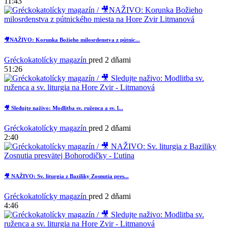
11:43
🎥NAŽIVO: Korunka Božieho milosrdenstva z pútnic...
Gréckokatolícky magazín
pred 2 dňami
51:26
🎥 Sledujte naživo: Modlitba sv. ruženca a sv. l...
Gréckokatolícky magazín
pred 2 dňami
2:40
🎥 NAŽIVO: Sv. liturgia z Baziliky Zosnutia pres...
Gréckokatolícky magazín
pred 2 dňami
4:46