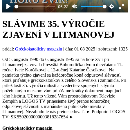
-06:22
Play
Mute
Settings
Ent
full
SLÁVIME 35. VÝROČIE
ZJAVENÍ V LITMANOVEJ
pridal:
Gréckokatolícky magazín
|
dňa: 01 08 2025
| zobrazení: 1325
Od 5. augusta 1990 do 6. augusta 1995 sa na hore Zvir pri
Litmanovej zjavovala Presvätá Bohorodička dvom dievčatám: 11-
ročnej Ivete Korčákovej a 12-ročnej Kataríne Česelkovej. Na
pamiatku týchto zjavení sa každoročne koná odpustová slávnosť,
ktorá priťahuje gréckokatolíkov z celého Slovenska i zahraničia. Pri
príležitosti 35. výročia milostí a svedectiev spojených s týmto
požehnaným miestom vám prinášame krátky dokument mapujúci
jeho históriu. Už tento víkend Vám prostredníctvom Televízie
Zemplín a LOGOS TV prinesieme živý prenos tohtoročnej
odpustovej slávnosti z mariánskeho pútnického miesta v
Litmanovej. Nezabudnite nás preto sledovať. ► Podporte LOGOS
TV: SK5502000000003818287654 ►
Gréckokatolícky magazín