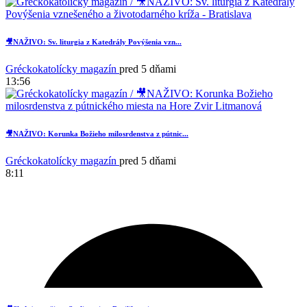
🎥NAŽIVO: Sv. liturgia z Katedrály Povýšenia vzn...
Gréckokatolícky magazín
pred 5 dňami
13:56
🎥NAŽIVO: Korunka Božieho milosrdenstva z pútnic...
Gréckokatolícky magazín
pred 5 dňami
8:11