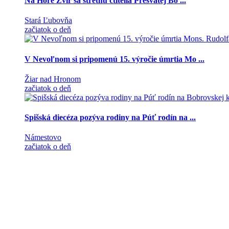
Na Hore Zvir sa stretnú ctitelia Presvätej Bo ...
Stará Ľubovňa
začiatok o deň
V Nevoľnom si pripomenú 15. výročie úmrtia Mo ...
Žiar nad Hronom
začiatok o deň
Spišská diecéza pozýva rodiny na Púť rodín na ...
Námestovo
začiatok o deň