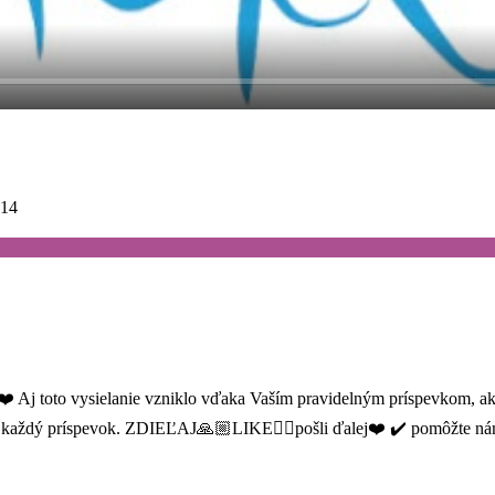
914
❤️ Aj toto vysielanie vzniklo vďaka Vaším pravidelným príspevkom,
za každý príspevok. ZDIEĽAJ🙏🏼LIKE👍🏼pošli ďalej❤️ ✔️ pomôžte 