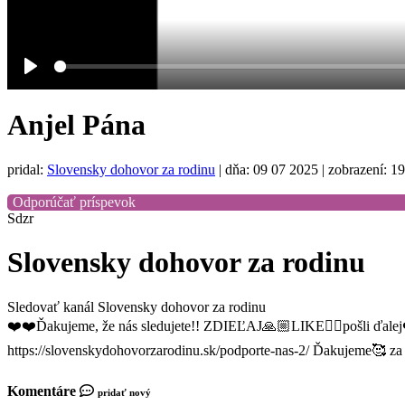
Play
Anjel Pána
pridal:
Slovensky dohovor za rodinu
|
dňa: 09 07 2025
| zobrazení: 1
Odporúčať príspevok
Sdzr
Slovensky dohovor za rodinu
Sledovať kanál Slovensky dohovor za rodinu
❤️❤️Ďakujeme, že nás sledujete!! ZDIEĽAJ🙏🏼LIKE👍🏼pošli ďalej
https://slovenskydohovorzarodinu.sk/podporte-nas-2/ Ďakujeme🥰 
Komentáre
pridať nový