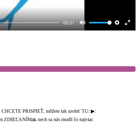
-02:21
Mute
Settings
Ente
full
 ak CHCETE PRISPIEŤ, môžete tak urobiť TU: ▶:
nám ZDIEĽANÍM🙏 nech sa nás modlí čo najviac