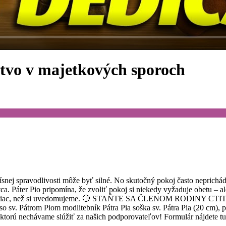
stvo v majetkových sporoch
snej spravodlivosti môže byť silné. No skutočný pokoj často neprichádz
a. Páter Pio pripomína, že zvoliť pokoj si niekedy vyžaduje obetu – al
táť viac, než si uvedomujeme. 🔴 STAŇTE SA ČLENOM RODINY CTITEĽ
sv. Pátrom Piom modlitebník Pátra Pia soška sv. Pátra Pia (20 cm), po
 ktorú nechávame slúžiť za našich podporovateľov! Formulár nájdete t