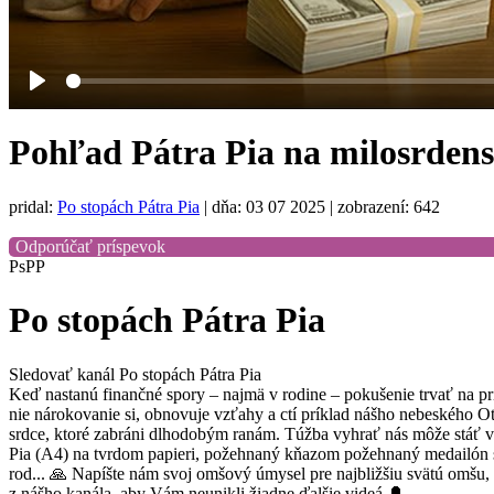
Play
Pohľad Pátra Pia na milosrden
pridal:
Po stopách Pátra Pia
|
dňa: 03 07 2025
| zobrazení: 642
Odporúčať príspevok
PsPP
Po stopách Pátra Pia
Sledovať kanál Po stopách Pátra Pia
Keď nastanú finančné spory – najmä v rodine – pokušenie trvať na prí
nie nárokovanie si, obnovuje vzťahy a ctí príklad nášho nebeského Otc
srdce, ktoré zabráni dlhodobým ranám. Túžba vyhrať nás môže s
Pia (A4) na tvrdom papieri, požehnaný kňazom požehnaný medailón so 
rod... 🙏 Napíšte nám svoj omšový úmysel pre najbližšiu svätú omšu,
z nášho kanála, aby Vám neunikli žiadne ďalšie videá 🔔