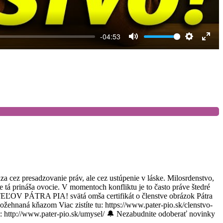
-04:53
Mute
Settings
Ente
full
a cez presadzovanie práv, ale cez ustúpenie v láske. Milosrdenstvo,
e tá prináša ovocie. V momentoch konfliktu je to často práve štedré
OV PÁTRA PIA! svätá omša certifikát o členstve obrázok Pátra
žehnaná kňazom Viac zistíte tu: https://www.pater-pio.sk/clenstvo-
u: http://www.pater-pio.sk/umysel/ 🔔 Nezabudnite odoberať novinky