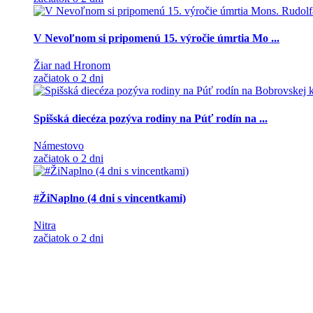
V Nevoľnom si pripomenú 15. výročie úmrtia Mo ...
Žiar nad Hronom
začiatok o 2 dni
Spišská diecéza pozýva rodiny na Púť rodín na ...
Námestovo
začiatok o 2 dni
#ŽiNaplno (4 dni s vincentkami)
Nitra
začiatok o 2 dni