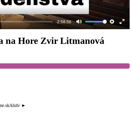
-2:58:56
Mute
Settings
Ente
full
a na Hore Zvir Litmanová
me.sk/klub/ ►