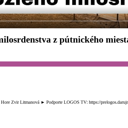
osrdenstva z pútnického miest
 Hore Zvir Litmanová ► Podporte LOGOS TV: https://prelogos.daruj