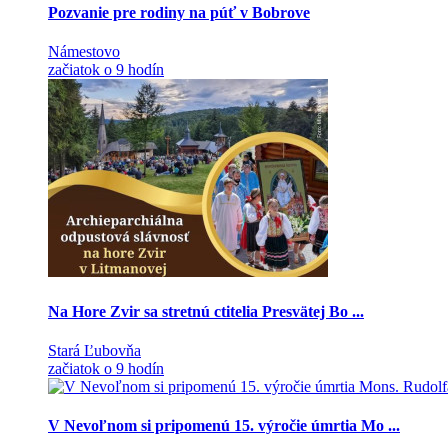
Pozvanie pre rodiny na púť v Bobrove
Námestovo
začiatok o 9 hodín
Na Hore Zvir sa stretnú ctitelia Presvätej Bo ...
Stará Ľubovňa
začiatok o 9 hodín
V Nevoľnom si pripomenú 15. výročie úmrtia Mo ...