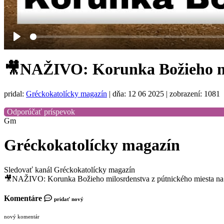
Play
🎥NAŽIVO: Korunka Božieho mil
pridal:
Gréckokatolícky magazín
|
dňa: 12 06 2025
| zobrazení: 1081
Odporúčať príspevok
Gm
Gréckokatolícky magazín
Sledovať kanál Gréckokatolícky magazín
🎥NAŽIVO: Korunka Božieho milosrdenstva z pútnického miesta na
Komentáre
pridať nový
nový komentár