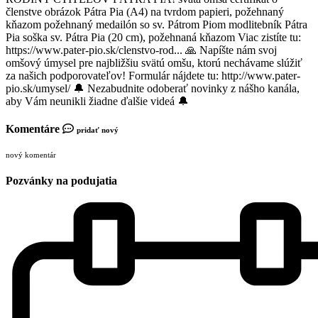
členstve obrázok Pátra Pia (A4) na tvrdom papieri, požehnaný
kňazom požehnaný medailón so sv. Pátrom Piom modlitebník Pátra
Pia soška sv. Pátra Pia (20 cm), požehnaná kňazom Viac zistíte tu:
https://www.pater-pio.sk/clenstvo-rod... 🙏 Napíšte nám svoj
omšový úmysel pre najbližšiu svätú omšu, ktorú nechávame slúžiť
za našich podporovateľov! Formulár nájdete tu: http://www.pater-
pio.sk/umysel/ 🔔 Nezabudnite odoberať novinky z nášho kanála,
aby Vám neunikli žiadne ďalšie videá 🔔
Komentáre
pridať nový
nový komentár
Pozvánky na podujatia