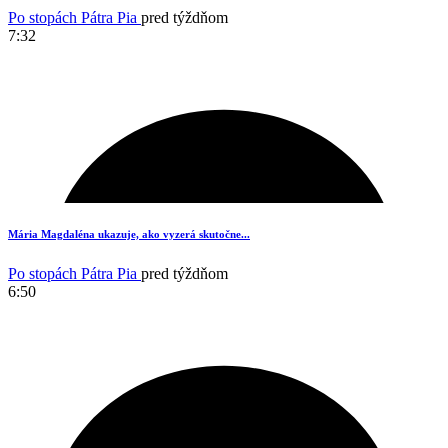
Po stopách Pátra Pia
pred týždňom
7:32
13
Mária Magdaléna ukazuje, ako vyzerá skutočne...
Po stopách Pátra Pia
pred týždňom
6:50