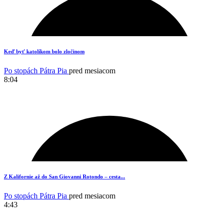
8
Keď byť katolíkom bolo zločinom
Po stopách Pátra Pia
pred mesiacom
8:04
5
Z Kalifornie až do San Giovanni Rotondo – cesta...
Po stopách Pátra Pia
pred mesiacom
4:43