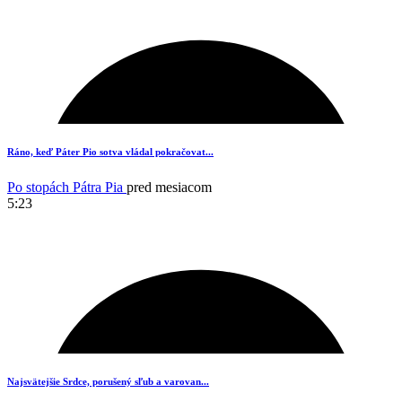
13
Ráno, keď Páter Pio sotva vládal pokračovat...
Po stopách Pátra Pia
pred mesiacom
5:23
13
Najsvätejšie Srdce, porušený sľub a varovan...