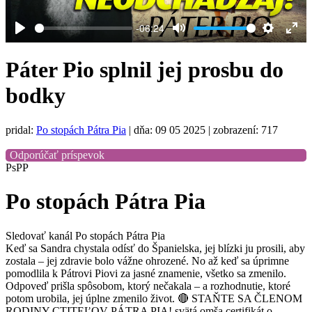
-06:24
Play
Mute
Settings
Ent
full
Páter Pio splnil jej prosbu do
bodky
pridal:
Po stopách Pátra Pia
|
dňa: 09 05 2025
| zobrazení: 717
Odporúčať príspevok
PsPP
Po stopách Pátra Pia
Sledovať kanál Po stopách Pátra Pia
Keď sa Sandra chystala odísť do Španielska, jej blízki ju prosili, aby
zostala – jej zdravie bolo vážne ohrozené. No až keď sa úprimne
pomodlila k Pátrovi Piovi za jasné znamenie, všetko sa zmenilo.
Odpoveď prišla spôsobom, ktorý nečakala – a rozhodnutie, ktoré
potom urobila, jej úplne zmenilo život. 🔴 STAŇTE SA ČLENOM
RODINY CTITEĽOV PÁTRA PIA! svätá omša certifikát o