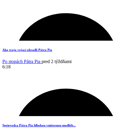
15
Ako traja vojaci okradli Pátra Pia
Po stopách Pátra Pia
pred 2 týždňami
6:18
11
Sprievodca Pátra Pia hlbokou vnútornou modlitb...