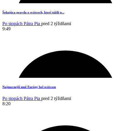
7
Šokujúca pravda o svätcoch, ktorí túžili p...
Po stopách Pátra Pia
pred 2 týždňami
9:49
6
Najmocnejší muž Európy bol svätcom
Po stopách Pátra Pia
pred 2 týždňami
8:20