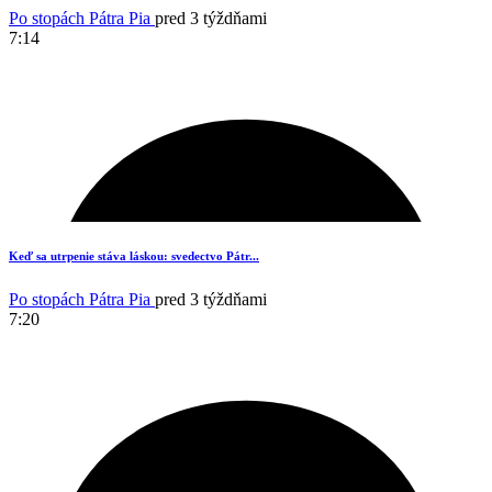
Po stopách Pátra Pia
pred 3 týždňami
7:14
8
Keď sa utrpenie stáva láskou: svedectvo Pátr...
Po stopách Pátra Pia
pred 3 týždňami
7:20