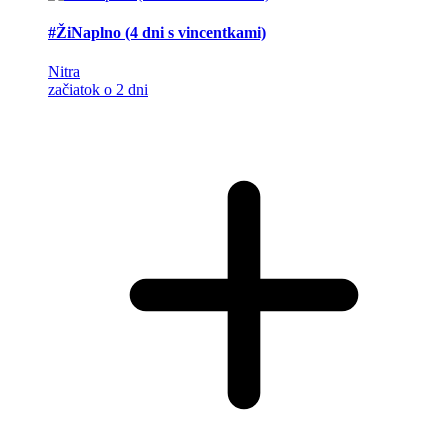
#ŽiNaplno (4 dni s vincentkami)
Nitra
začiatok o 2 dni