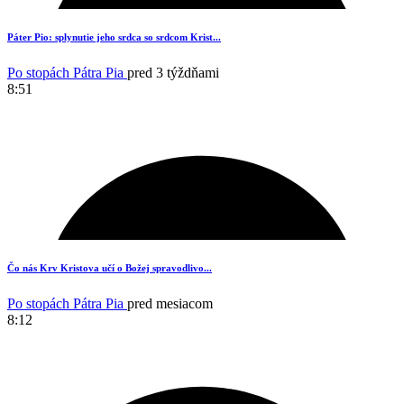
12
Páter Pio: splynutie jeho srdca so srdcom Krist...
Po stopách Pátra Pia
pred 3 týždňami
8:51
8
Čo nás Krv Kristova učí o Božej spravodlivo...
Po stopách Pátra Pia
pred mesiacom
8:12