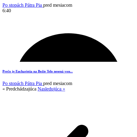
Po stopách Pátra Pia
pred mesiacom
6:40
12
Prečo je Eucharistia na Božie Telo nesená von...
Po stopách Pátra Pia
pred mesiacom
« Predchádzajúca
Nasledujúca »