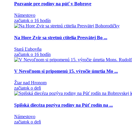
Pozvanie pre rodiny na púť v Bobrove
Námestovo
začiatok o 16 hodín
Na Hore Zvir sa stretnú ctitelia Presvätej Bo ...
Stará Ľubovňa
začiatok o 16 hodín
V Nevoľnom si pripomenú 15. výročie úmrtia Mo ...
Žiar nad Hronom
začiatok o deň
Spišská diecéza pozýva rodiny na Púť rodín na ...
Námestovo
začiatok o deň