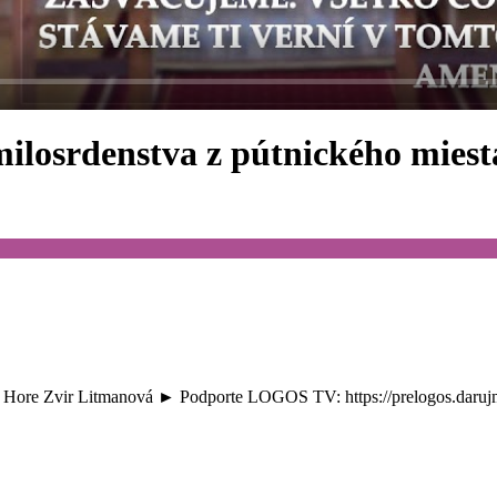
osrdenstva z pútnického miest
 Hore Zvir Litmanová ► Podporte LOGOS TV: https://prelogos.daruj