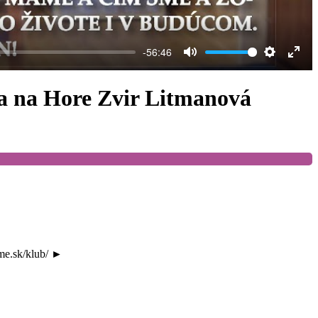
-56:46
Mute
Settings
Ente
full
a na Hore Zvir Litmanová
me.sk/klub/ ►