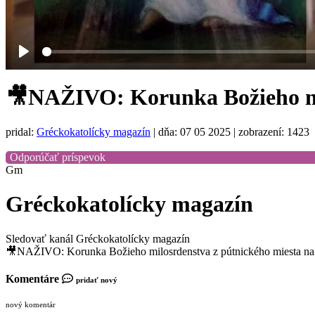
Play
🎥NAŽIVO: Korunka Božieho mil
pridal:
Gréckokatolícky magazín
|
dňa: 07 05 2025
| zobrazení: 1423
Odporúčať príspevok
Gm
Gréckokatolícky magazín
Sledovať kanál Gréckokatolícky magazín
🎥NAŽIVO: Korunka Božieho milosrdenstva z pútnického miesta na
Komentáre
pridať nový
nový komentár