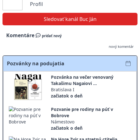
Profil
Sledovať kanál Buc Ján
Komentáre
pridať nový
nový komentár
Pozvánky na podujatia
Pozvánka na večer venovaný
Takašimu Nagaiovi ...
Bratislava I
začiatok o deň
Pozvanie pre rodiny na púť v
Bobrove
Námestovo
začiatok o deň
Na Hore Zvir sa stretnú ctitelia