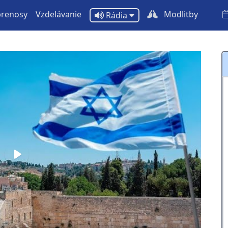
prenosy
Vzdelávanie
Modlitby
Rádia
Play