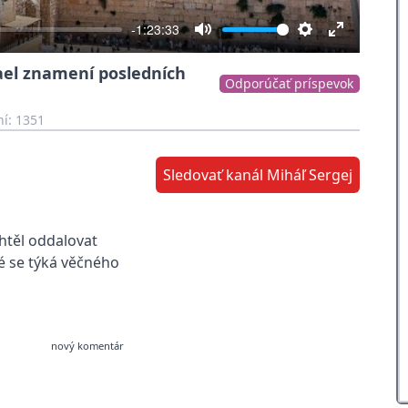
-1:23:33
Mute
Settings
Enter
zrael znamení posledních
fullscreen
Odporúčať príspevok
í: 1351
Sledovať kanál Miháľ Sergej
htěl oddalovat
ré se týká věčného
nový komentár