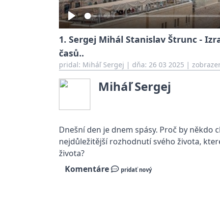
Play
1. Sergej Mihál Stanislav Štrunc - I
časů..
pridal:
Miháľ Sergej
|
dňa: 26 03 2025
| zobrazen
Miháľ Sergej
Dnešní den je dnem spásy. Proč by někdo c
nejdůležitější rozhodnutí svého života, kte
života?
Komentáre
pridať nový