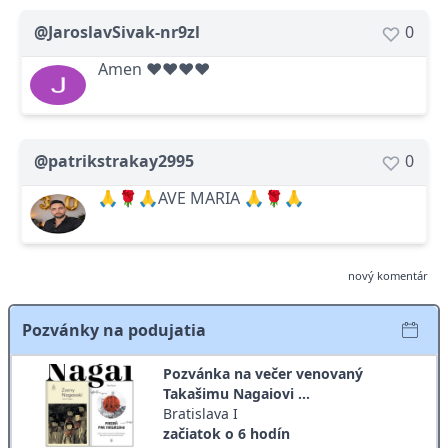
@JaroslavSivak-nr9zl
0
Amen ❤️❤️❤❤
@patrikstrakay2995
0
🙏🌹🙏AVE MARIA 🙏🌹🙏
nový komentár
Pozvánky na podujatia
Pozvánka na večer venovaný
Takašimu Nagaiovi ...
Bratislava I
začiatok o 6 hodín