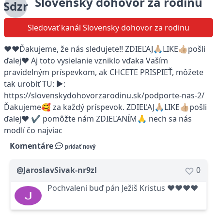
Slovensky dohovor za rodinu
Sdzr
Sledovať kanál Slovensky dohovor za rodinu
❤️❤️Ďakujeme, že nás sledujete!! ZDIEĽAJ🙏🏼LIKE👍🏼pošli
ďalej❤️ Aj toto vysielanie vzniklo vďaka Vaším
pravidelným príspevkom, ak CHCETE PRISPIEŤ, môžete
tak urobiť TU: ▶:
https://slovenskydohovorzarodinu.sk/podporte-nas-2/
Ďakujeme🥰 za každý príspevok. ZDIEĽAJ🙏🏼LIKE👍🏼pošli
ďalej❤️ ✔️ pomôžte nám ZDIEĽANÍM🙏 nech sa nás
modlí čo najviac
Komentáre
pridať nový
@JaroslavSivak-nr9zl
0
Pochvaleni buď pán Ježiš Kristus ❤❤❤❤