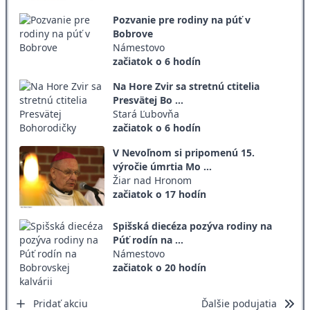
Pozvanie pre rodiny na púť v
Bobrove
Námestovo
začiatok o 6 hodín
Na Hore Zvir sa stretnú ctitelia
Presvätej Bo ...
Stará Ľubovňa
začiatok o 6 hodín
V Nevoľnom si pripomenú 15.
výročie úmrtia Mo ...
Žiar nad Hronom
začiatok o 17 hodín
Spišská diecéza pozýva rodiny na
Púť rodín na ...
Námestovo
začiatok o 20 hodín
Pridať akciu
Ďalšie podujatia