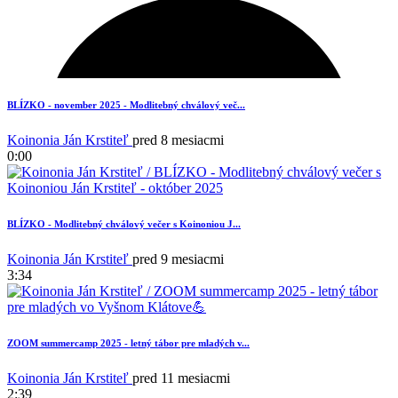
1
BLÍZKO - november 2025 - Modlitebný chválový več...
Koinonia Ján Krstiteľ
pred 8 mesiacmi
0:00
BLÍZKO - Modlitebný chválový večer s Koinoniou J...
Koinonia Ján Krstiteľ
pred 9 mesiacmi
3:34
4
ZOOM summercamp 2025 - letný tábor pre mladých v...
Koinonia Ján Krstiteľ
pred 11 mesiacmi
2:39