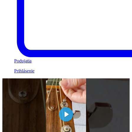
Podujatia
Prihlásenie
Play