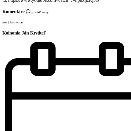
tu: https://www.youtube.com/watch?v=hpnxljzRj5Q
Komentáre
pridať nový
nový komentár
Koinonia Ján Krstiteľ