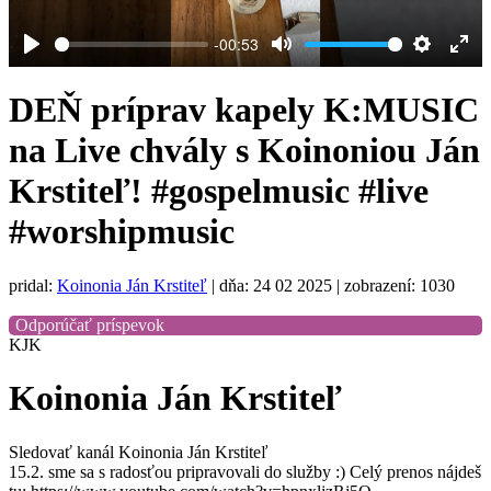
-00:53
Play
Mute
Settings
Ent
full
DEŇ príprav kapely K:MUSIC
na Live chvály s Koinoniou Ján
Krstiteľ! #gospelmusic #live
#worshipmusic
pridal:
Koinonia Ján Krstiteľ
|
dňa: 24 02 2025
| zobrazení: 1030
Odporúčať príspevok
KJK
Koinonia Ján Krstiteľ
Sledovať kanál Koinonia Ján Krstiteľ
15.2. sme sa s radosťou pripravovali do služby :) Celý prenos nájdeš