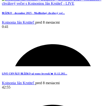
BLÍZKO - december 2025 - Modlitebný chválový več...
Koinonia Ján Krstiteľ
pred 8 mesiacmi
0:41
1
LIVE CHVÁLY BLÍZKO už tento štvrtok!🔥 11.12.202...
Koinonia Ján Krstiteľ
pred 8 mesiacmi
42:55