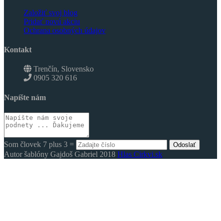
Založiť svoj blog
Pridať novú akciu
Ochrana osobných údajov
Kontakt
Trenčín, Slovensko
0905 320 616
Napíšte nám
Som človek 7 plus 3 =
Odoslať
Autor šablóny Gajdoš Gabriel 2018
Hlas Cirkvi.sk