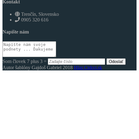
Kontakt
Trenčín, Slovensko
0905 320 616
Napíšte nám
Som človek 7 plus 3 =
Odoslať
Autor šablóny Gajdoš Gabriel 2018
Hlas Cirkvi.sk