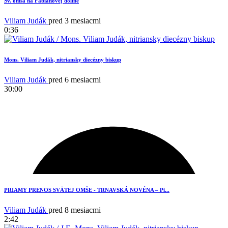
Sv. omša na Fabianovej doline
Viliam Judák
pred 3 mesiacmi
0:36
Mons. Viliam Judák, nitriansky diecézny biskup
Viliam Judák
pred 6 mesiacmi
30:00
PRIAMY PRENOS SVÄTEJ OMŠE - TRNAVSKÁ NOVÉNA – Pi...
Viliam Judák
pred 8 mesiacmi
2:42