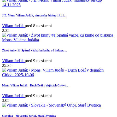
J.E. Mons. Viliam Judák, nitriansky biskup 14.11...
Viliam Judák
pred 8 mesiacmi
2:35
7
Život knihy #1 Spätná väzba ku knihe od biskupa...
Viliam Judák
pred 9 mesiacmi
25:35
Mons. Viliam Judák - Duch Boží v dejinách Cirkvi...
Viliam Judák
pred 9 mesiacmi
3:05
Slovakia - Slovenský Orloj, Stará Bystrica