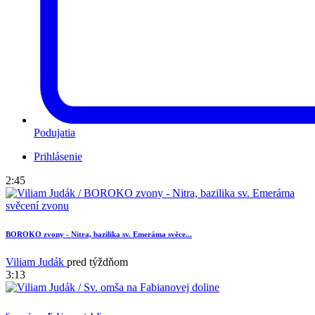
Podujatia
Prihlásenie
2:45
BOROKO zvony - Nitra, bazilika sv. Emeráma svěce...
Viliam Judák
pred týždňom
3:13