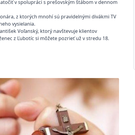
natočiť v spolupráci s prešovským štábom v dennom
cionára, z ktorých mnohí sú pravidelnými divákmi TV
zneho vysielania.
rantišek Voľanský, ktorý navštevuje klientov
enec z Ľubotíc si môžete pozrieť už v stredu 18.