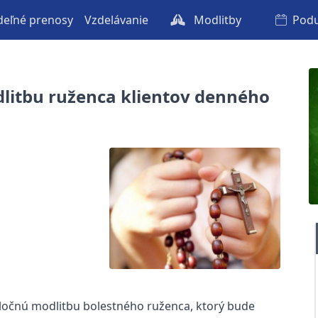
eľné prenosy
Vzdelávanie
Modlitby
Podu
dlitbu ruženca klientov denného
oločnú modlitbu bolestného ruženca, ktorý bude