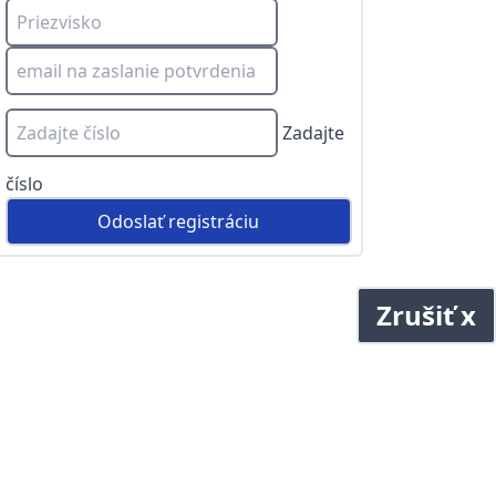
Zadajte
číslo
Odoslať registráciu
Zrušiť x