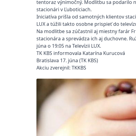
tentoraz výnimočný. Modlitbu sa podarilo 
stacionári v Ľuboticiach.
Iniciatíva prišla od samotných klientov sta
LUX a túžili takto osobne prispieť do televí
Na modlitbe sa zúčastnil aj miestny farár F
stacionára a sprevádza ich aj duchovne. Ruž
júna o 19:05 na Televízii LUX.
TK KBS informovala Katarína Kurucová
Bratislava 17. júna (TK KBS)
Akciu zverejnil: TKKBS