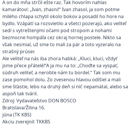
A on do mňa strčil ešte raz. Tak hovorím nahlas
kamarátovi: „Ivan, zhasni!“ Ivan zhasol, ja som potme
milého chlapa schytil okolo bokov a posadil ho hore na
bydlo. Vzápätí sa rozsvietilo a všetci pozerajú, ako veliteľ
sedí s vytreštenými očami pod stropom a nohami
bezmocne hompáľa cez okraj hornej postele. Nikto sa
však nesmial, už sme to mali za pár a toto vyzeralo na
strašný prúser.
Ale veliteľ na nás iba zhora habká: „Kluci, kluci, vždyť
jsme přece přátelé!“A ja mu na to: „Choďte sa vyspať,
súdruh veliteľ, a nerobte nám tu bordel.“ Tak som mu
zase pomohol dolu. Zo zvesenou hlavou odišiel a mali
sme šťastie, lebo na druhý deň si nič nepamätal, alebo sa
aspoň tak tváril.
Zdroj: Vydavateľstvo DON BOSCO
Bratislava/Žilina 16.
júna (TK KBS)
Akciu zverejnil: TKKBS