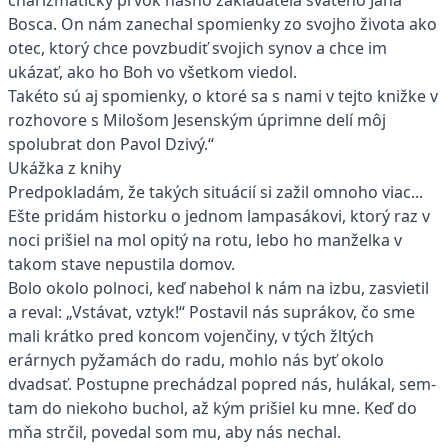
charizmatický prvok nášho zakladateľa svätého Jána
Bosca. On nám zanechal spomienky zo svojho života ako
otec, ktorý chce povzbudiť svojich synov a chce im
ukázať, ako ho Boh vo všetkom viedol.
Takéto sú aj spomienky, o ktoré sa s nami v tejto knižke v
rozhovore s Milošom Jesenským úprimne delí môj
spolubrat don Pavol Dzivý.“
Ukážka z knihy
Predpokladám, že takých situácií si zažil omnoho viac...
Ešte pridám historku o jednom lampasákovi, ktorý raz v
noci prišiel na mol opitý na rotu, lebo ho manželka v
takom stave nepustila domov.
Bolo okolo polnoci, keď nabehol k nám na izbu, zasvietil
a reval: „Vstávat, vztyk!“ Postavil nás suprákov, čo sme
mali krátko pred koncom vojenčiny, v tých žltých
erárnych pyžamách do radu, mohlo nás byť okolo
dvadsať. Postupne prechádzal popred nás, hulákal, sem-
tam do niekoho buchol, až kým prišiel ku mne. Keď do
mňa strčil, povedal som mu, aby nás nechal.