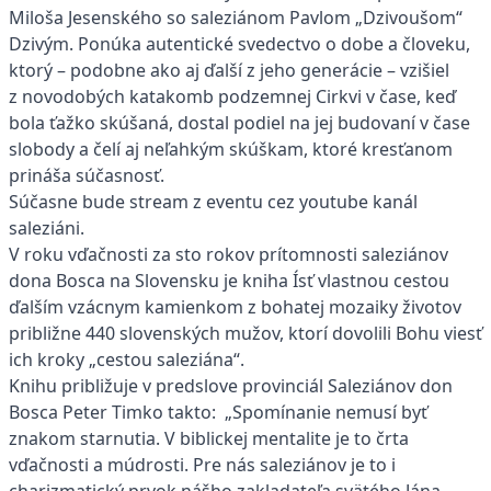
Miloša Jesenského so saleziánom Pavlom „Dzivoušom“
Dzivým. Ponúka autentické svedectvo o dobe a človeku,
ktorý – podobne ako aj ďalší z jeho generácie – vzišiel
z novodobých katakomb podzemnej Cirkvi v čase, keď
bola ťažko skúšaná, dostal podiel na jej budovaní v čase
slobody a čelí aj neľahkým skúškam, ktoré kresťanom
prináša súčasnosť.
Súčasne bude stream z eventu cez youtube kanál
saleziáni.
V roku vďačnosti za sto rokov prítomnosti saleziánov
dona Bosca na Slovensku je kniha Ísť vlastnou cestou
ďalším vzácnym kamienkom z bohatej mozaiky životov
približne 440 slovenských mužov, ktorí dovolili Bohu viesť
ich kroky „cestou saleziána“.
Knihu približuje v predslove provinciál Saleziánov don
Bosca Peter Timko takto: „Spomínanie nemusí byť
znakom starnutia. V biblickej mentalite je to črta
vďačnosti a múdrosti. Pre nás saleziánov je to i