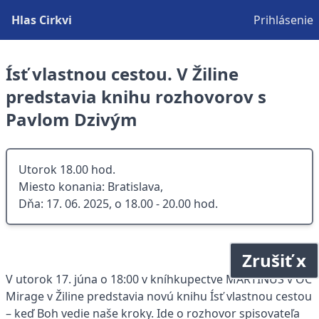
Hlas Cirkvi
Prihlásenie
Ísť vlastnou cestou. V Žiline
predstavia knihu rozhovorov s
Pavlom Dzivým
Utorok 18.00 hod.
Miesto konania: Bratislava,
Dňa: 17. 06. 2025, o 18.00 - 20.00 hod.
Zrušiť x
V utorok 17. júna o 18:00 v kníhkupectve MARTINUS v OC
Mirage v Žiline predstavia novú knihu Ísť vlastnou cestou
– keď Boh vedie naše kroky. Ide o rozhovor spisovateľa