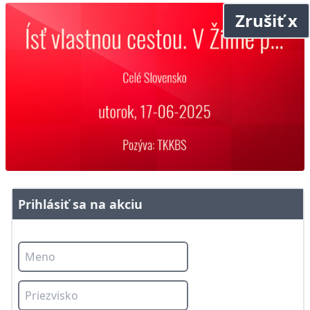
Zrušiť x
Prihlásiť sa na akciu