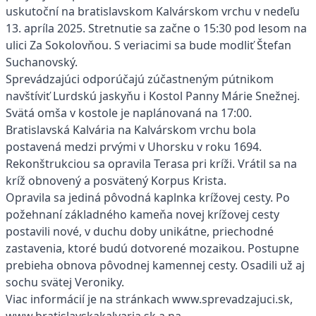
uskutoční na bratislavskom Kalvárskom vrchu v nedeľu
13. apríla 2025. Stretnutie sa začne o 15:30 pod lesom na
ulici Za Sokolovňou. S veriacimi sa bude modliť Štefan
Suchanovský.
Sprevádzajúci odporúčajú zúčastneným pútnikom
navštíviť Lurdskú jaskyňu i Kostol Panny Márie Snežnej.
Svätá omša v kostole je naplánovaná na 17:00.
Bratislavská Kalvária na Kalvárskom vrchu bola
postavená medzi prvými v Uhorsku v roku 1694.
Rekonštrukciou sa opravila Terasa pri kríži. Vrátil sa na
kríž obnovený a posvätený Korpus Krista.
Opravila sa jediná pôvodná kaplnka krížovej cesty. Po
požehnaní základného kameňa novej krížovej cesty
postavili nové, v duchu doby unikátne, priechodné
zastavenia, ktoré budú dotvorené mozaikou. Postupne
prebieha obnova pôvodnej kamennej cesty. Osadili už aj
sochu svätej Veroniky.
Viac informácií je na stránkach www.sprevadzajuci.sk,