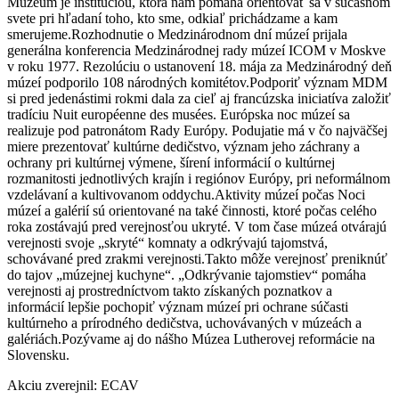
Múzeum je inštitúciou, ktorá nám pomáha orientovať sa v súčasnom
svete pri hľadaní toho, kto sme, odkiaľ prichádzame a kam
smerujeme.Rozhodnutie o Medzinárodnom dní múzeí prijala
generálna konferencia Medzinárodnej rady múzeí ICOM v Moskve
v roku 1977. Rezolúciu o ustanovení 18. mája za Medzinárodný deň
múzeí podporilo 108 národných komitétov.Podporiť význam MDM
si pred jedenástimi rokmi dala za cieľ aj francúzska iniciatíva založiť
tradíciu Nuit européenne des musées. Európska noc múzeí sa
realizuje pod patronátom Rady Európy. Podujatie má v čo najväčšej
miere prezentovať kultúrne dedičstvo, význam jeho záchrany a
ochrany pri kultúrnej výmene, šírení informácií o kultúrnej
rozmanitosti jednotlivých krajín i regiónov Európy, pri neformálnom
vzdelávaní a kultivovanom oddychu.Aktivity múzeí počas Noci
múzeí a galérií sú orientované na také činnosti, ktoré počas celého
roka zostávajú pred verejnosťou ukryté. V tom čase múzeá otvárajú
verejnosti svoje „skryté“ komnaty a odkrývajú tajomstvá,
schovávané pred zrakmi verejnosti.Takto môže verejnosť preniknúť
do tajov „múzejnej kuchyne“. „Odkrývanie tajomstiev“ pomáha
verejnosti aj prostredníctvom takto získaných poznatkov a
informácií lepšie pochopiť význam múzeí pri ochrane súčasti
kultúrneho a prírodného dedičstva, uchovávaných v múzeách a
galériách.Pozývame aj do nášho Múzea Lutherovej reformácie na
Slovensku.
Akciu zverejnil: ECAV