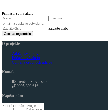
Prihlásiť sa na akciu
Zadajte číslo
Odoslať registráciu
O projekte
Založiť svoj blog
Pridať novú akciu
Ochrana osobných údajov
Kontakt
Trenčín, Slovensko
0905 320 616
Napíšte nám