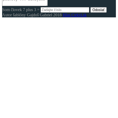
Som človek 7 plus 3 =
Odoslať
Autor šablóny Gajdoš Gabriel 2018
Hlas Cirkvi.sk