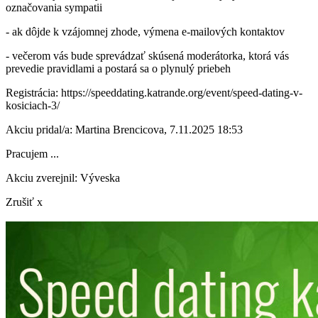
označovania sympatii
- ak dôjde k vzájomnej zhode, výmena e-mailových kontaktov
- večerom vás bude sprevádzať skúsená moderátorka, ktorá vás
prevedie pravidlami a postará sa o plynulý priebeh
Registrácia: https://speeddating.katrande.org/event/speed-dating-v-
kosiciach-3/
Akciu pridal/a: Martina Brencicova, 7.11.2025 18:53
Pracujem ...
Akciu zverejnil: Výveska
Zrušiť x