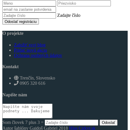
Zadajte číslo
Odoslať registráciu
O projekte
Založiť svoj blog
Pridať novú akciu
Ochrana osobných údajov
Kontakt
Trenčín, Slovensko
0905 320 616
Napíšte nám
Som človek 7 plus 3 =
Odoslať
Autor šablóny Gajdoš Gabriel 2018
Hlas Cirkvi.sk