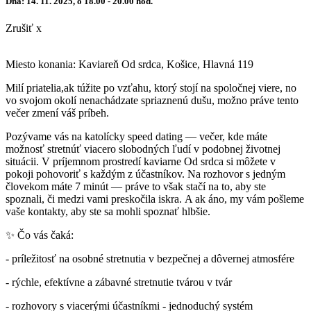
Dňa: 14. 11. 2025, o 18.00 - 20.00 hod.
Zrušiť x
Miesto konania: Kaviareň Od srdca, Košice, Hlavná 119
Milí priatelia,ak túžite po vzťahu, ktorý stojí na spoločnej viere, no
vo svojom okolí nenachádzate spriaznenú dušu, možno práve tento
večer zmení váš príbeh.
Pozývame vás na katolícky speed dating — večer, kde máte
možnosť stretnúť viacero slobodných ľudí v podobnej životnej
situácii. V príjemnom prostredí kaviarne Od srdca si môžete v
pokoji pohovoriť s každým z účastníkov. Na rozhovor s jedným
človekom máte 7 minút — práve to však stačí na to, aby ste
spoznali, či medzi vami preskočila iskra. A ak áno, my vám pošleme
vaše kontakty, aby ste sa mohli spoznať hlbšie.
✨ Čo vás čaká:
- príležitosť na osobné stretnutia v bezpečnej a dôvernej atmosfére
- rýchle, efektívne a zábavné stretnutie tvárou v tvár
- rozhovory s viacerými účastníkmi - jednoduchý systém